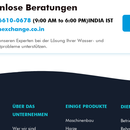
enlose Beratungen
6610-0678
(9:00 AM to 6:00 PM)INDIA IST
nexchange.co.in
 unseren Experten bei der Lösung Ihrer Wasser- und
robleme unterstützen.
ÜBER DAS
EINIGE PRODUKTE
DIE
UNTERNEHMEN
Maschinenbau
Betr
Wer wir sind
Harze
Reha