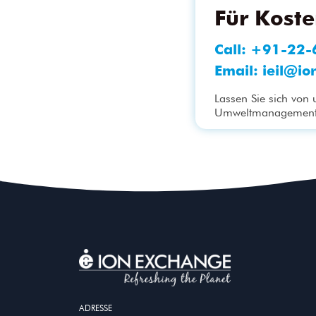
Für Kost
Call:
+91-22-
Email:
ieil@io
Lassen Sie sich von
Umweltmanagementp
ADRESSE