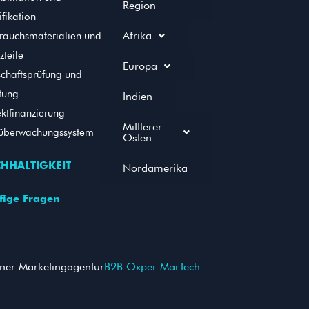
Region
fikation
Afrika
rauchsmaterialien und
zteile
Europa
schaftsprüfung und
tung
Indien
ektfinanzierung
Mittlerer
überwachungssystem
Osten
HHALTIGKEIT
Nordamerika
fige Fragen
iner Marketingagentur
B2B Oxper MarTech