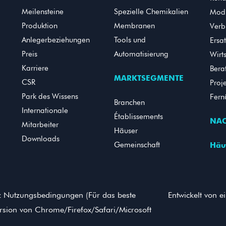
Meilensteine
Spezielle Chemikalien
Modi
Produktion
Membranen
Verb
Anlegerbeziehungen
Tools und
Ersat
Preis
Automatisierung
Wirt
Karriere
Bera
MARKTSEGMENTE
CSR
Proj
Park des Wissens
Fern
Branchen
Internationale
Établissements
NAC
Mitarbeiter
Häuser
Downloads
Gemeinschaft
Häu
tz Nutzungsbedingungen (Für das beste
Entwickelt von e
ersion von Chrome/Firefox/Safari/Microsoft