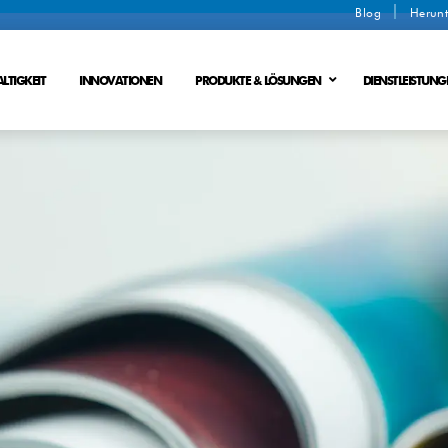
Blog
Herunt
LTIGKEIT
INNOVATIONEN
PRODUKTE & LÖSUNGEN
DIENSTLEISTUNG
Schlammentwaesserung
Ionenaustauschverfahren
Abfaelle in Energie
Membranverfahren
ladung
Ionenaustauschmembranverfahren