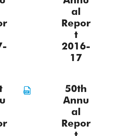
al
or
Repor
t
7-
2016-
17
t
50th
u
Annu
al
or
Repor
t