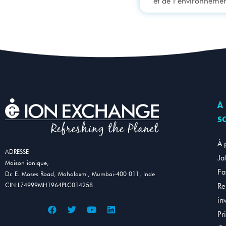
et de l’environnemen
À
S
À 
ADRESSE
Ja
Maison ionique,
Fa
Dr. E. Moses Road, Mahalaxmi, Mumbai-400 011, Inde
CIN:L74999MH1964PLC014258
Re
in
Pr