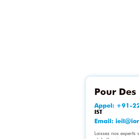
Pour Des 
Appel:
+91-2
IST
Email:
ieil@io
Laissez nos experts 