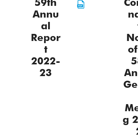
59th
Co
Annu
n
al
Repor
No
t
of
2022-
5
23
An
Ge
Me
g 