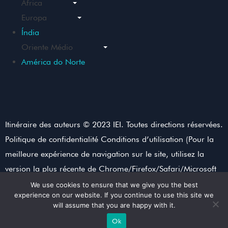
África
Europa
Índia
Oriente Médio
América do Norte
Itinéraire des auteurs © 2023 IEI. Toutes directions réservées.
Politique de confidentialité Conditions d’utilisation (Pour la
meilleure expérience de navigation sur le site, utilisez la
version la plus récente de Chrome/Firefox/Safari/Microsoft
Edge)
We use cookies to ensure that we give you the best
experience on our website. If you continue to use this site we
will assume that you are happy with it.
Décentralisé par l’agence commercialisation
B2B
Ok
Oxper MarTech