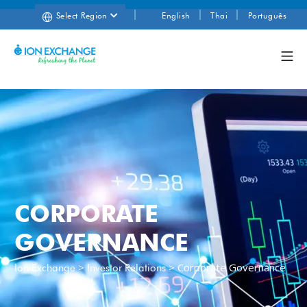
Select Region
English
Thai
Português
CORPORATE
GOVERNANCE
>
>
Corporate Governance
Ion Exchange
Investor Relations