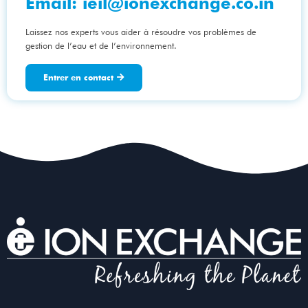
Email:
ieil@ionexchange.co.in
Laissez nos experts vous aider à résoudre vos problèmes de
gestion de l’eau et de l’environnement.
Entrer en contact