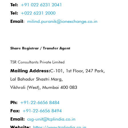
Tel:
+91 022 6231 2041
Tel:
+022 6231 2000
Email
:
milind.puranik@ionexchange.co.in
Share Registrar / Transfer Agent
TSR Consultants Private Limited
Mailing Address:
C-101, 1st Floor, 247 Park,
Lal Bahadur Shastri Marg,
Vikhroli (West), Mumbai 400 083
Ph:
+91-22-6656 8484
Fax:
+91-22-6656 8494
Email:
csg-unit@tcplindia.co.in
Website:
https://www.tcplindia.co.in