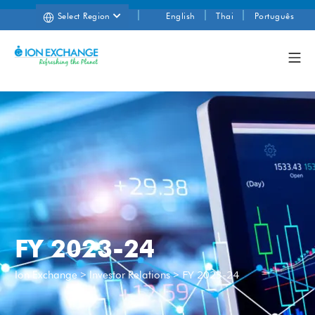
Select Region
English
Thai
Português
FY 2023-24
>
>
FY 2023-24
Ion Exchange
Investor Relations