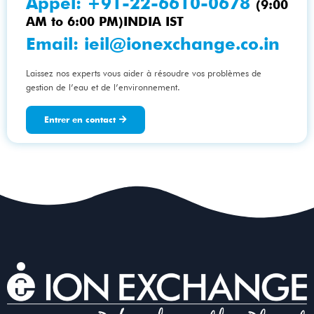
Appel:
+91-22-6610-0678
(9:00
AM to 6:00 PM)INDIA IST
Email:
ieil@ionexchange.co.in
Laissez nos experts vous aider à résoudre vos problèmes de
gestion de l’eau et de l’environnement.
Entrer en contact