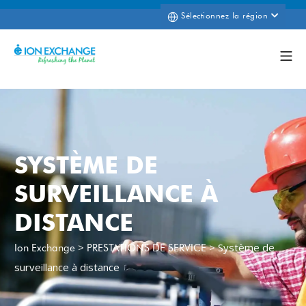
Sélectionnez la région
SYSTÈME DE
SURVEILLANCE À
DISTANCE
>
>
Système de
Ion Exchange
PRESTATIONS DE SERVICE
surveillance à distance