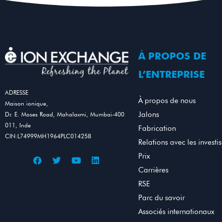
À PROPOS DE
L’ENTREPRISE
ADRESSE
À propos de nous
Maison ionique,
Jalons
Dr. E. Moses Road, Mahalaxmi, Mumbai-400
011, Inde
Fabrication
CIN:L74999MH1964PLC014258
Relations avec les investi
Prix
Carrières
RSE
Parc du savoir
Associés internationaux