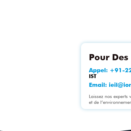
Pour Des 
Appel:
+91-2
IST
Email:
ieil@io
Laissez nos experts 
et de l’environnemen