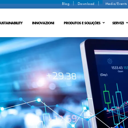
Blog
Download
Media/Event
USTAINABILITY
INNOVAZIONI
PRODUTOS E SOLUÇÕES
SERVIZI
Sistemi di acque reflue
DISIDRATAZIONE FANGHI
PROCESSO DI SCAMBIO
RICICLO DELL’ACQUA
RIFIUTO IN ENERGIA
Processo a membrana
ZERO SCARICO DI LIQUIDI
Processo con membrana