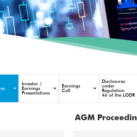
Disclosures
Investor /
Earnings
under
res
Earnings
Call
Regulation
Presentations
46 of the LODR
AGM Proceedin