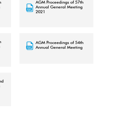
h
AGM Proceedings of 57th
g
Annual General Meeting
2021
h
AGM Proceedings of 54th
g
Annual General Meeting
nd
g