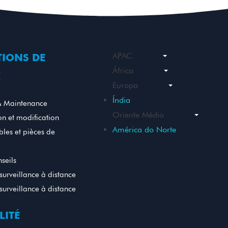
APAC
TIONS DE
África
E
Europa
Índia
& Maintenance
Oriente Médio
on et modification
América do Norte
es et pièces de
nseils
surveillance à distance
surveillance à distance
LITÉ