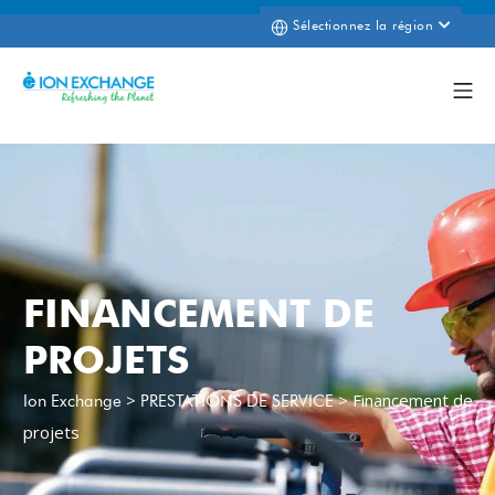
Sélectionnez la région
FINANCEMENT DE
PROJETS
>
>
Financement de
Ion Exchange
PRESTATIONS DE SERVICE
projets