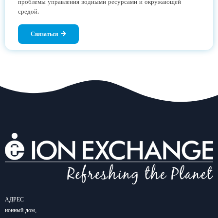
проблемы управления водными ресурсами и окружающей
средой.
Связаться
АДРЕС
ионный дом,