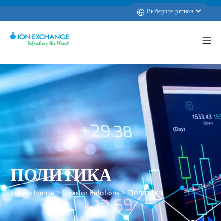
Выберите регион
ПОЛИТИКА
>
>
Политика
Ion Exchange
Investor Relations