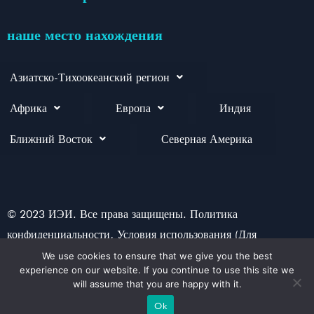
наше место нахождения
Азиатско-Тихоокеанский регион
Африка
Европа
Индия
Ближний Восток
Северная Америка
© 2023 ИЭИ. Все права защищены. Политика
конфиденциальности, Условия использования (Для
наилучшего просмотра веб-сайта используйте последнюю
We use cookies to ensure that we give you the best
experience on our website. If you continue to use this site we
версию Chrome/Firefox/Safari/Microsoft Edge)
will assume that you are happy with it.
Ok
Разработано маркетинговым агентством
B2B Oxper MarTech