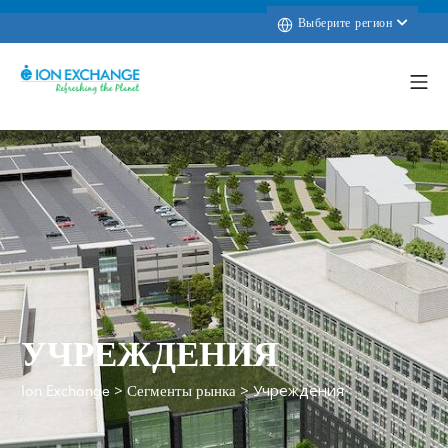
Выберите регион
УЧРЕЖДЕНИЯ
>
>
Учреждения
Ion Exchange
Сегменты рынка