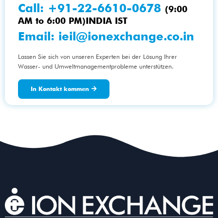
Call:
+91-22-6610-0678
(9:00
AM to 6:00 PM)INDIA IST
Email:
ieil@ionexchange.co.in
Lassen Sie sich von unseren Experten bei der Lösung Ihrer
Wasser- und Umweltmanagementprobleme unterstützen.
In Kontakt kommen