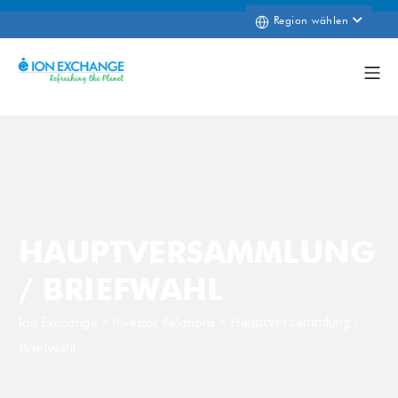
Region wählen
HAUPTVERSAMMLUNG
/ BRIEFWAHL
>
>
Hauptversammlung /
Ion Exchange
Investor Relations
Briefwahl