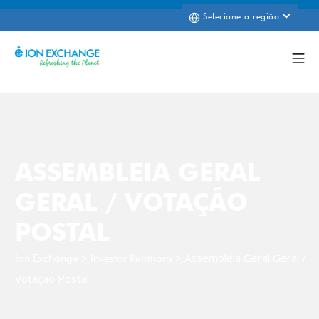
Selecione a região
ASSEMBLEIA GERAL
GERAL / VOTAÇÃO
POSTAL
>
>
Assembleia Geral Geral /
Ion Exchange
Investor Relations
Votação Postal