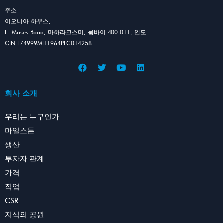
주소
이오니아 하우스,
E. Moses Road, 마하라크스미, 뭄바이-400 011, 인도
CIN:L74999MH1964PLC014258
회사 소개
우리는 누구인가
마일스톤
생산
투자자 관계
가격
직업
CSR
지식의 공원