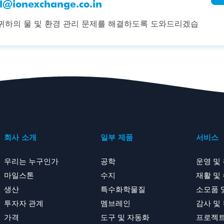
il@ionexchange.co.in
귀하의 물 및 환경 관리 문제를 해결하도록 도와드리겠습
회사 소개
일부 제품
서비스
우리는 누구인가
공학
운영 및
마일스톤
수지
재활 및
생산
특수화학물질
소모품 
투자자 관계
멤브레인
감사 및
가격
도구 및 자동화
프로젝트