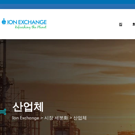
집
원수처리
공정처리
후 처리
산업체
식수 처리
>
>
산업체
Ion Exchange
시장 세분화