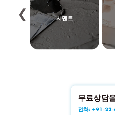
❮
차
시멘트
무료상담을
전화:
+91-22-