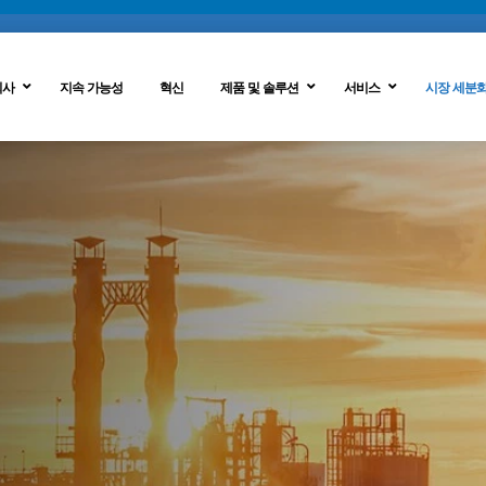
회사
지속 가능성
혁신
제품 및 솔루션
서비스
시장 세분
폐수 시스템
슬러지 탈수
멤브레인 공정
물 재활용
폐기물을 에너지로
이온 교환 과정
제로 액체 방전
이온교환막 공정