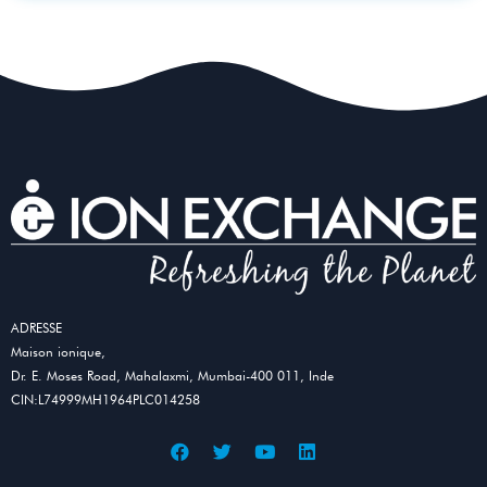
ADRESSE
Maison ionique,
Dr. E. Moses Road, Mahalaxmi, Mumbai-400 011, Inde
CIN:L74999MH1964PLC014258