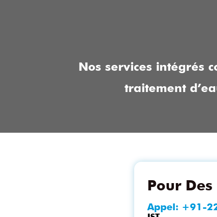
Nos services intégrés c
traitement d’e
Pour Des 
Appel:
+91-2
IST