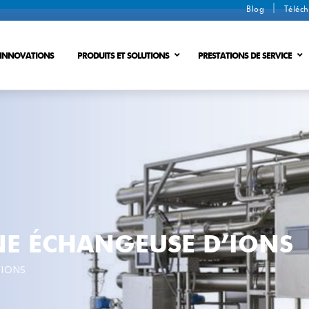
Blog
Téléch
INNOVATIONS
PRODUITS ET SOLUTIONS
PRESTATIONS DE SERVICE
es
DÉSHYDRATATION DES BOUES
PROCESSUS D’ÉCHANGE D’IONS
DÉCHETS EN ÉNERGIE
PROCÉDÉ MEMBRANAIRE
(ZLD)
PROCÉDÉ DE MEMBRANE
E ÉCHANGEUSE D’IONS
’IONS