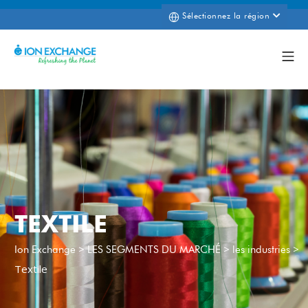
Sélectionnez la région
TEXTILE
>
>
>
Ion Exchange
LES SEGMENTS DU MARCHÉ
les industries
Textile