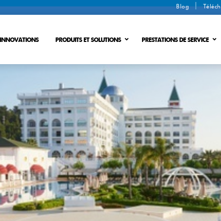
Blog
Téléch
INNOVATIONS
PRODUITS ET SOLUTIONS
PRESTATIONS DE SERVICE
es
DÉSHYDRATATION DES BOUES
PROCESSUS D’ÉCHANGE D’IONS
DÉCHETS EN ÉNERGIE
PROCÉDÉ MEMBRANAIRE
(ZLD)
PROCÉDÉ DE MEMBRANE