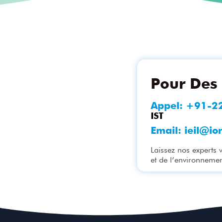
Pour Des 
Appel:
+91-2
IST
Email:
ieil@io
Laissez nos experts 
et de l’environnemen