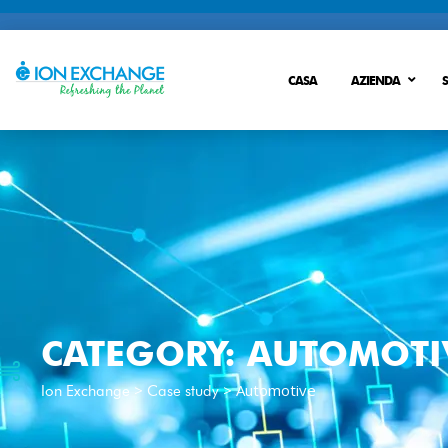
CASA
AZIENDA
S
TRATTAMENTO ACQUE
TRATTAMENTO DEL
CATEGORY:
AUTOMOTI
POST TRATTAMENTO
Trattamento dell’acqua potabile
>
>
Automotive
Ion Exchange
Case study