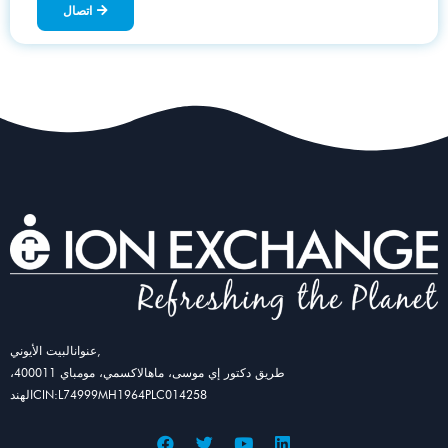
اتصال
عنوانالبيت الأيوني,
طريق دكتور إي موسى، ماهالاكسمي، مومباي 400011،
الهندCIN:L74999MH1964PLC014258