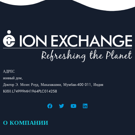
АДРЕС
ионный дом,
Доктор Э. Мозес Роуд, Махалакшми, Мумбаи-400 011, Индия
КИН:L74999MH1964PLC014258
О КОМПАНИИ