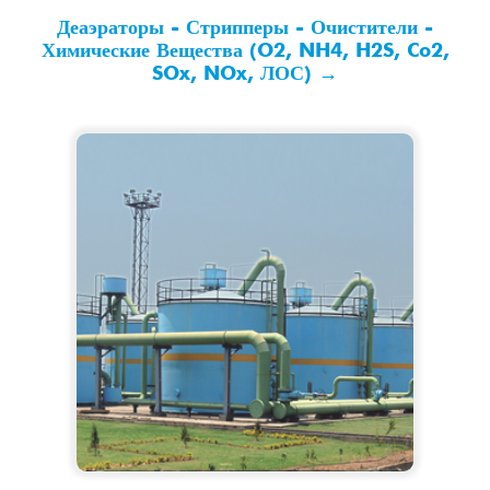
Деаэраторы - Стрипперы - Очистители -
Химические Вещества (O2, NH4, H2S, Co2,
SOx, NOx, ЛОС) →