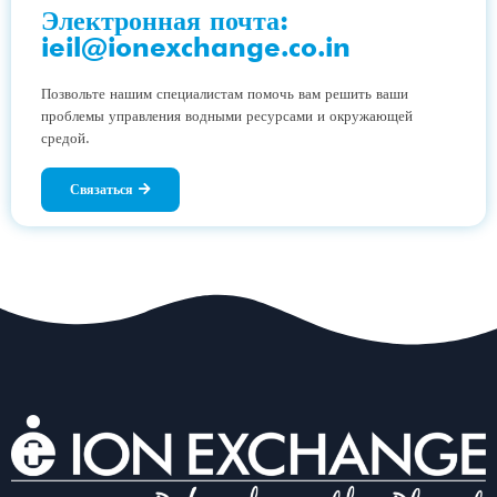
Электронная почта:
ieil@ionexchange.co.in
Позвольте нашим специалистам помочь вам решить ваши
проблемы управления водными ресурсами и окружающей
средой.
Связаться