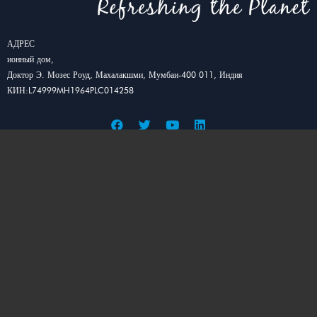
АДРЕС
ионный дом,
Доктор Э. Мозес Роуд, Махалакшми, Мумбаи-400 011, Индия
КИН:L74999MH1964PLC014258
О КОМПАНИИ
о нас
Вехи
производство
Связи с инвесторами
Цена
Карьера