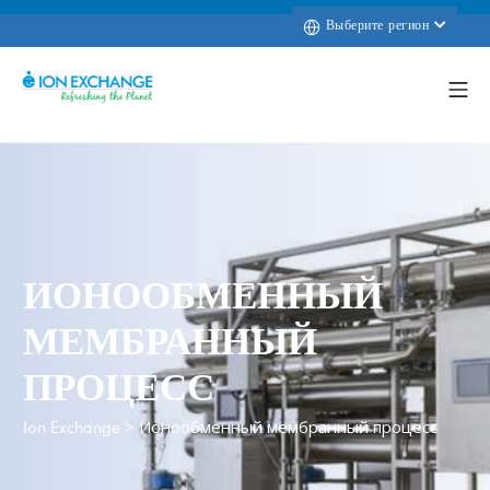
Выберите регион
ИОНООБМЕННЫЙ
МЕМБРАННЫЙ
ПРОЦЕСС
>
Ионообменный мембранный процесс
Ion Exchange