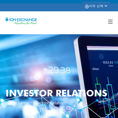
지역 선택
INVESTOR RELATIONS
>
Investor Relations
Ion Exchange