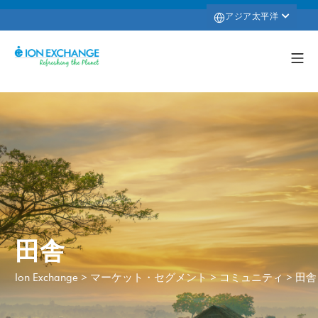
アジア太平洋
田舎
>
>
>
田舎
Ion Exchange
マーケット・セグメント
コミュニティ