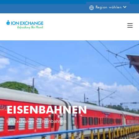
Region wählen
EISENBAHNEN
>
Eisenbahnen
Ion Exchange