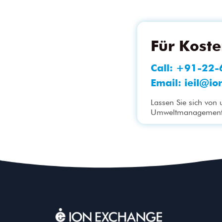
Für Kost
Call:
+91-22-
Email:
ieil@io
Lassen Sie sich von
Umweltmanagementp