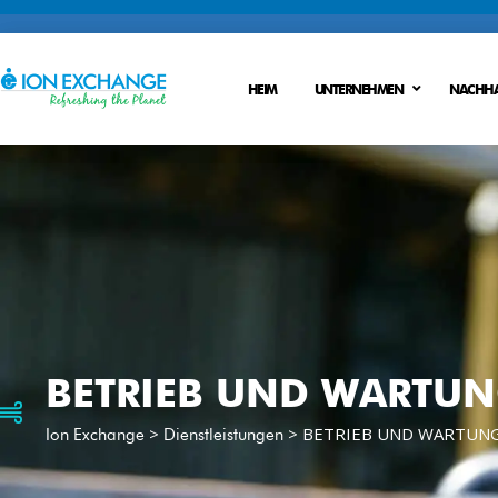
HEIM
UNTERNEHMEN
NACHHA
Rohwasserbehandlung
Abwassersysteme
Prozessbehandlung
Wasserrecycling
Nachbehandlung
Nullfluessigkeitsent
BETRIEB UND WARTU
Trinkwasseraufbereitung
>
>
BETRIEB UND WARTUN
Ion Exchange
Dienstleistungen