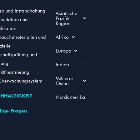
ieb und Instandhaltung
Asiatische
Pazifik-
bilitation und
Region
fikation
Afrika
rauchsmaterialien und
zteile
Europa
schaftsprüfung und
tung
Indien
ektfinanzierung
Mittlerer
überwachungssystem
Osten
HHALTIGKEIT
Nordamerika
fige Fragen