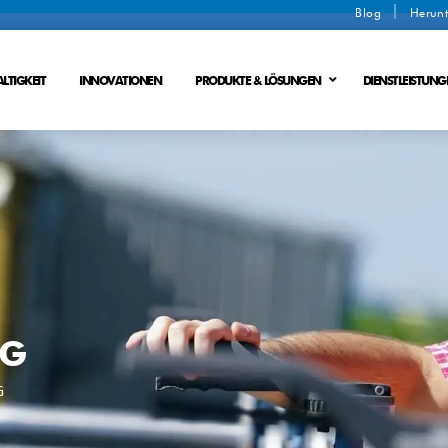
Blog
Herunt
LTIGKEIT
INNOVATIONEN
PRODUKTE & LÖSUNGEN
DIENSTLEISTUNG
Schlammentwaesserung
Ionenaustauschverfahren
Abfaelle in Energie
Membranverfahren
ladung
Ionenaustauschmembranverfahren
NG
G