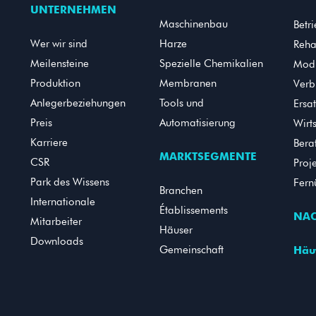
UNTERNEHMEN
Maschinenbau
Betr
Wer wir sind
Harze
Reha
Meilensteine
Spezielle Chemikalien
Modi
Produktion
Membranen
Verb
Anlegerbeziehungen
Tools und
Ersat
Preis
Automatisierung
Wirt
Karriere
Bera
MARKTSEGMENTE
CSR
Proj
Park des Wissens
Fern
Branchen
Internationale
Établissements
NAC
Mitarbeiter
Häuser
Downloads
Gemeinschaft
Häu