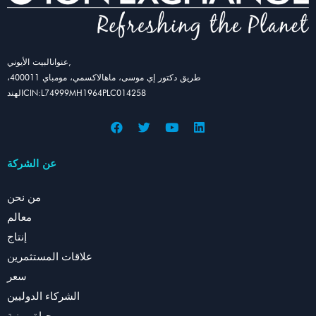
عنوانالبيت الأيوني,
طريق دكتور إي موسى، ماهالاكسمي، مومباي 400011،
الهندCIN:L74999MH1964PLC014258
عن الشركة
من نحن
معالم
إنتاج
علاقات المستثمرين
سعر
الشركاء الدوليين