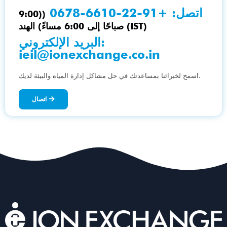
اتصل:
+91-22-6610-0678
((9:00
صباحًا إلى 6:00 مساءً) الهند (IST)
البريد الإلكتروني:
ieil@ionexchange.co.in
اسمح لخبرائنا بمساعدتك في حل مشاكل إدارة المياه والبيئة لديك.
اتصال