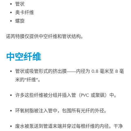
管状
奥卡纤维
螺旋
诺芮特膜仅提供中空纤维和管状结构。
中空纤维
管状或吸管形式的挤出膜——内径为 0.8 毫米至 8 毫
米的“纤维”。
许多这些纤维被分组并插入管（PVC 或聚砜）中。
环氧树脂被注入管中，包围所有光纤的外径。
废水被泵送到管道末端并穿过每根纤维的内径。干净