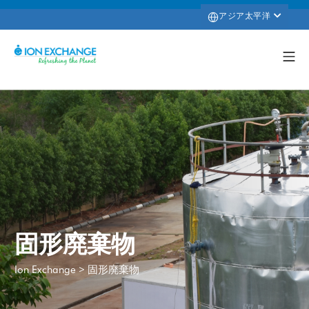
アジア太平洋
固形廃棄物
>
固形廃棄物
Ion Exchange