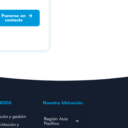
Ponerse en
contacto
ICIOS
Nuestra Ubicación
ción y gestión
Región Asia
Pacífico
litación y