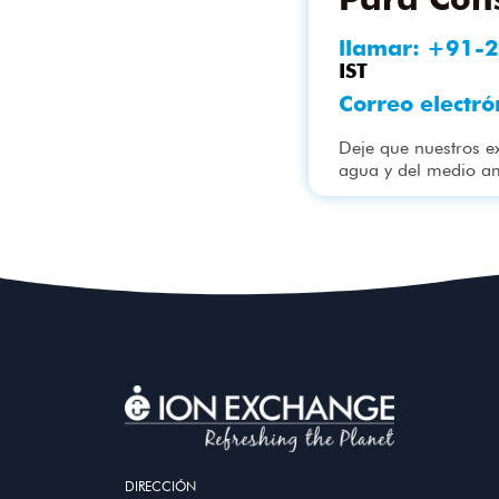
llamar:
+91-2
IST
Correo electró
Deje que nuestros e
agua y del medio a
DIRECCIÓN