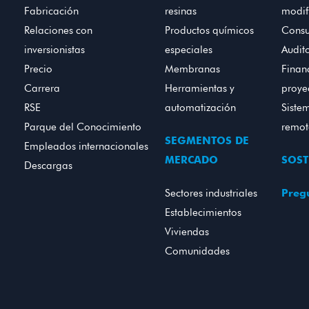
Fabricación
resinas
modif
Relaciones con
Productos químicos
Consu
inversionistas
especiales
Audito
Precio
Membranas
Finan
Carrera
Herramientas y
proye
RSE
automatización
Siste
Parque del Conocimiento
remo
SEGMENTOS DE
Empleados internacionales
MERCADO
SOST
Descargas
Sectores industriales
Pregu
Establecimientos
Viviendas
Comunidades