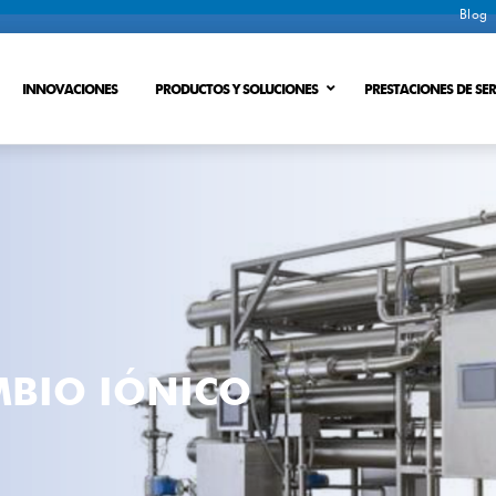
Blog
INNOVACIONES
PRODUCTOS Y SOLUCIONES
PRESTACIONES DE SER
esiduales
DESAGUA DE LODOS
Proceso de intercambio onico
PERDIDA DE ENERGIA
Proceso de membrana
 cero
Proceso de membrana de intercambio ionic
MBIO IÓNICO