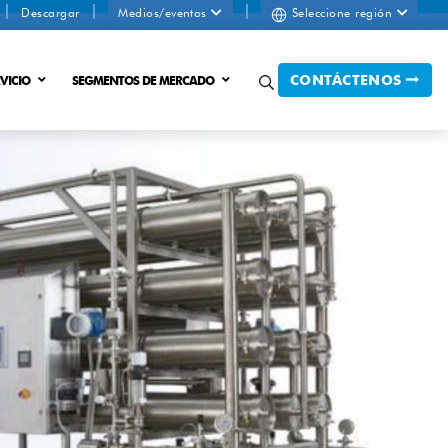
Descargar
Medios/eventos
Seleccione región
CONTÁCTENOS
VICIO
SEGMENTOS DE MERCADO
o