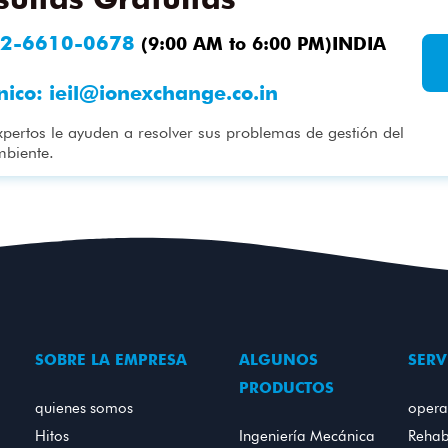
2-6610-0678
(9:00 AM to 6:00 PM)INDIA
nico:
ieil@ionexchange.co.in
xpertos le ayuden a resolver sus problemas de gestión del
mbiente.
SOBRE LA EMPRESA
ALGUNOS
SERV
PRODUCTOS
quienes somos
opera
Hitos
Ingeniería Mecánica
Rehabi