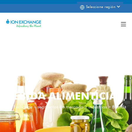
Seleccione región
BEBIDA ALIMENTICIA
>
>
>
Bebida
Ion Exchange
segmentos de mercado
industrias
alimenticia