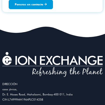
Ponerse en contacto
DIRECCIÓN
casa jónica,
Dr. E. Moses Road, Mahalaxmi, Bombay-400 011, India
CIN:L74999MH1964PLC014258