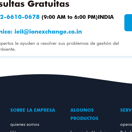
ultas Gratuitas
2-6610-0678
(9:00 AM to 6:00 PM)INDIA
nico:
ieil@ionexchange.co.in
xpertos le ayuden a resolver sus problemas de gestión del
mbiente.
SOBRE LA EMPRESA
ALGUNOS
SERV
PRODUCTOS
quienes somos
opera