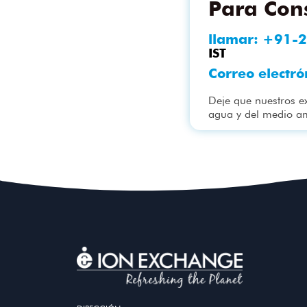
Para Cons
llamar:
+91-2
IST
Correo electró
Deje que nuestros e
agua y del medio a