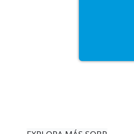
mos cargo de las necesidades total
es líder en gestión total del agua