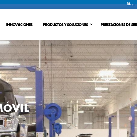
Blog
INNOVACIONES
PRODUCTOS Y SOLUCIONES
PRESTACIONES DE SER
esiduales
DESAGUA DE LODOS
Proceso de intercambio onico
PERDIDA DE ENERGIA
Proceso de membrana
 cero
Proceso de membrana de intercambio ionic
MÓVIL