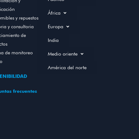
litación y
icación
África
mibles y repuestos
Europa
ria y consultoria
ciamiento de
India
ctos
ma de monitoreo
Medio oriente
to
América del norte
ENIBILIDAD
ntas frecuentes