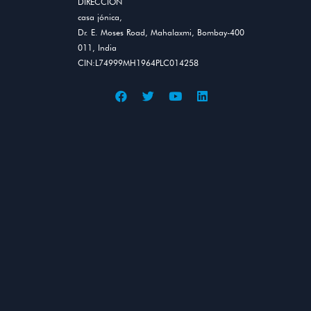
DIRECCIÓN
casa jónica,
Dr. E. Moses Road, Mahalaxmi, Bombay-400
011, India
CIN:L74999MH1964PLC014258