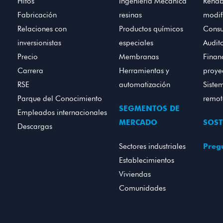
Hitos
Ingeniería Mecánica
Rehabi
Fabricación
resinas
modif
Relaciones con
Productos químicos
Consu
inversionistas
especiales
Audito
Precio
Membranas
Finan
Carrera
Herramientas y
proye
RSE
automatización
Siste
Parque del Conocimiento
remo
SEGMENTOS DE
Empleados internacionales
MERCADO
SOST
Descargas
Sectores industriales
Pregu
Establecimientos
Viviendas
Comunidades