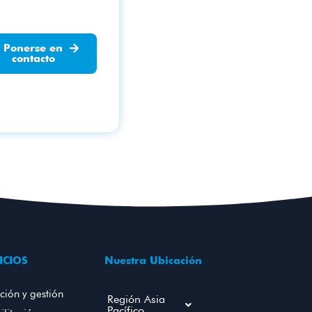
Ponerse en
contacto
ICIOS
Nuestra Ubicación
ción y gestión
Región Asia
Pacífico