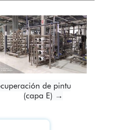
TRAS OFERTAS CLAVE PARA LA I
Desengrasante →
(capa E) →