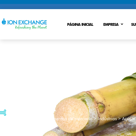
PÁGINA INICIAL
EMPRESA
SU
TRATAMENTO DE ÁGUA BRUTA
Sistemas 
TRATAMENTO DE PROCESSO
RECICLA
PÓS TRATAMENTO
DESCARG
AÇÚCAR
Tratamento de água potável
>
>
>
Açúcar
Ion Exchange
Segmentos de mercado
Indústrias