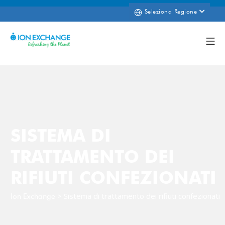
Seleziona Regione
SISTEMA DI
TRATTAMENTO DEI
RIFIUTI CONFEZIONATI
>
Sistema di trattamento dei rifiuti confezionati
Ion Exchange