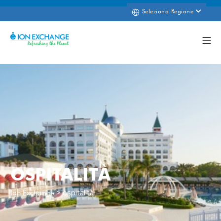
Seleziona Regione
OSPITALITÀ
>
ospitalità
Ion Exchange