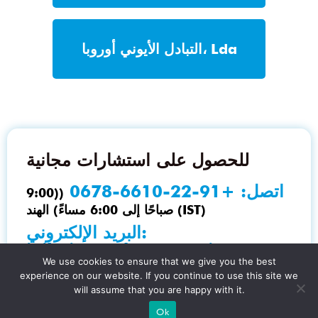
التبادل الأيوني أوروبا، Lda
للحصول على استشارات مجانية
اتصل:
+91-22-6610-0678
((9:00
صباحًا إلى 6:00 مساءً) الهند (IST)
البريد الإلكتروني:
ieil@ionexchange.co.in
We use cookies to ensure that we give you the best
experience on our website. If you continue to use this site we
اسمح لخبرائنا بمساعدتك في حل مشاكل إدارة المياه والبيئة لديك.
will assume that you are happy with it.
Ok
اتصال